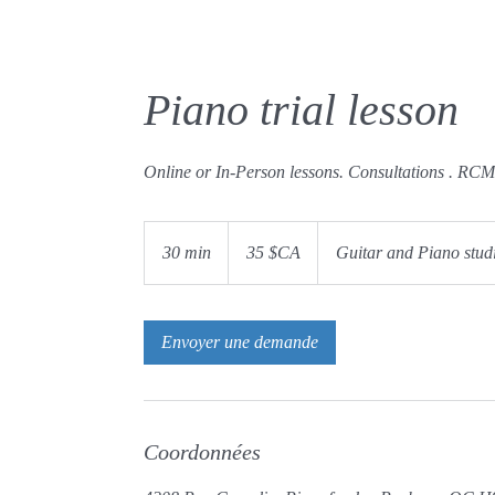
Piano trial lesson
Online or In-Person lessons. Consultations . RCM
35
dollars
30 min
3
35 $CA
Guitar and Piano stud
canadiens
0
m
i
Envoyer une demande
n
Coordonnées