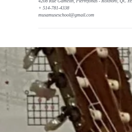
4208 Rue Gamelin, Pierrefonds - Roxboro, QC 
+ 514-781-4338
musamuseschool@gmail.com