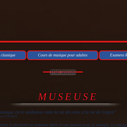
 classique
Cours de musique pour adultes
Examens
Trial lessons
MUSEUSE
usique est le médiateur entre la vie des sens et la vie de l'esprit."
en (1770-1827)
lorez et découvrez un nouveau talent et une passion pour la musique. La musiqu