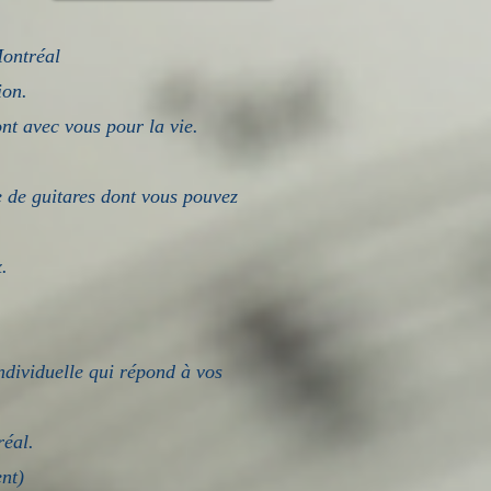
Montréal
ion.
nt avec vous pour la vie.
e de guitares dont vous pouvez
.
ndividuelle qui répond à vos
réal.
nt)