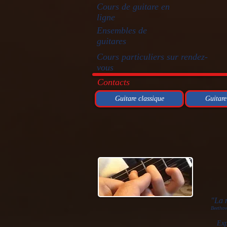
Cours de guitare en
ligne
Ensembles de
guitares
Cours particuliers sur rendez-
vous
Contacts
Guitare classique
Guitare
"La m
Beethov
Exp