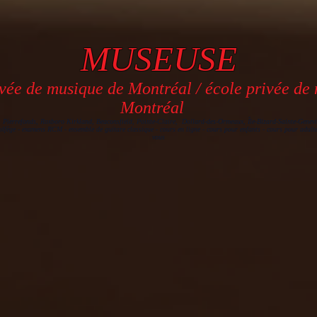
MUSEUSE
vée de musique de Montréal / école privée de
Montréal
, Pierrefonds, Roxboro Kirkland, Beaconsfield, Pointe-Claire, Dollard-des-Ormeaux, Île-Bizard-Sainte-Genevi
olfège - examens RCM - ensemble de guitare classique - cours en ligne - cours pour enfants - cours pour adulte
vous