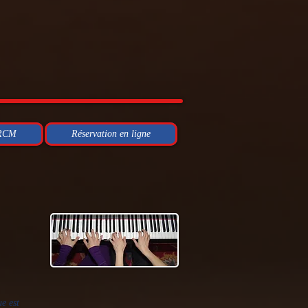
 RCM
Réservation en ligne
e est