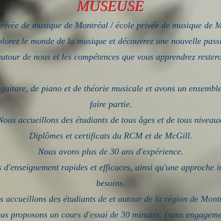
MUSEUSE
rivée de musique de Montréal / école privée de musique de 
lorez le monde de la musique et découvrez une nouvelle pass
utour de nous et les compétences que vous apprendrez restero
guitare, de piano et de théorie musicale et avons un ensembl
faire partie.
Nous accueillons des étudiants de tous âges et de tous niveaux
Diplômes et certificats du RCM et de McGill.
Nous avons plus de 30 ans d'expérience.
 d'enseignement rapides et efficaces, ainsi qu'une approche i
besoins.
 accueillons des étudiants de et autour de la région de Mont
us proposons un cours d'essai de 30 minutes. (sans engageme