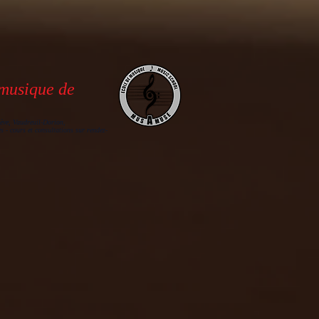
 musique de
ève, Vaudreuil-Dorion,
s - cours et consultations sur rendez-