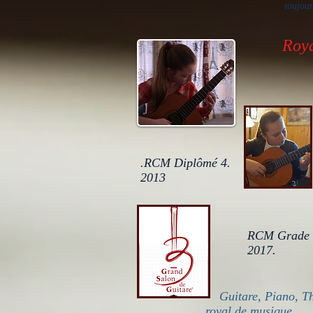
toujour
Roya
.RCM Diplômé 4.
2013
RCM Grade 1
2017.
Guitare, Piano, T
royal de musique