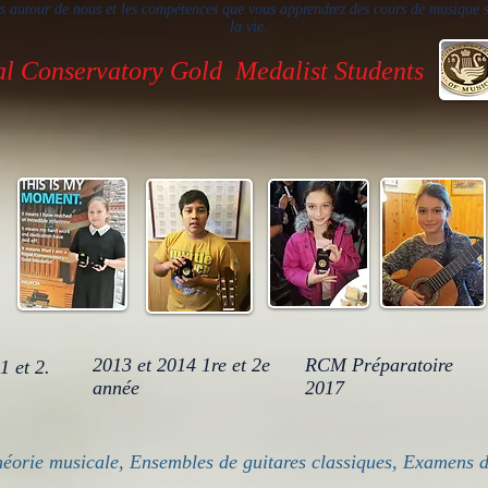
s autour de nous et les compétences que vous apprendrez des cours de musique 
la vie.
l Conservatory Gold Medalist Students
2013 et 2014 1re et 2e
RCM Préparatoire
 et 2.
année
2017
héorie musicale, Ensembles de guitares classiques, Examens 