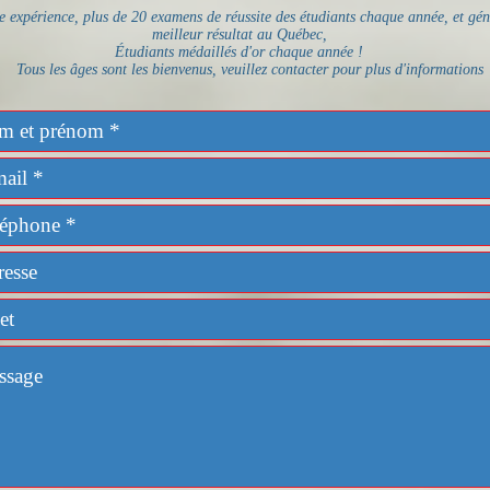
périence, plus de 20 examens de réussite des étudiants chaque année, et gé
meilleur résultat au Québec,
Étudiants médaillés d'or chaque année !
ous les âges sont les bienvenus, veuillez contacter pour plus d'informations