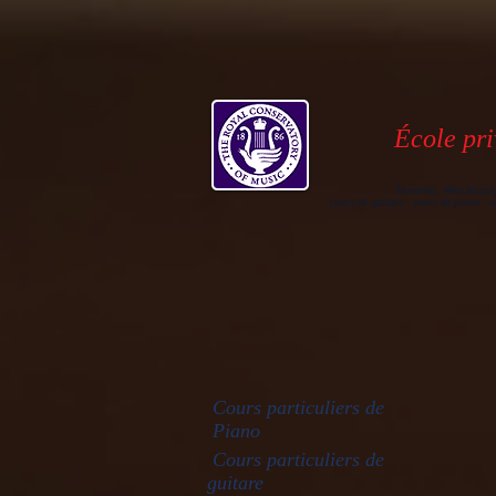
École pri
Montréal, West Island
cours de guitare - cours de piano - s
Cours particuliers de
Piano
Cours particuliers de
guitare